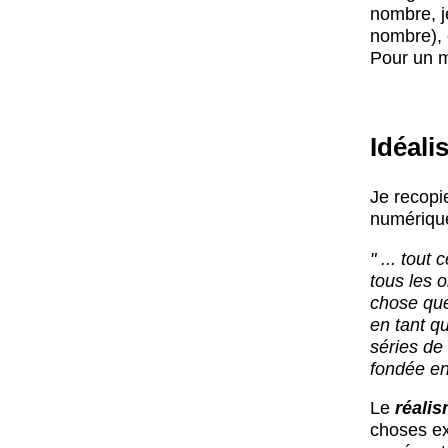
nombre, j
nombre), 
Pour un m
Idéali
Je recopi
numérique
" ... tout
tous les 
chose que
en tant q
séries de
fondée en
Le
réali
choses ex