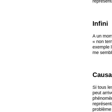
représent
Infini
A un momen
« non ter
exemple l'
me sembl
Causal
Si tous le
peut arriv
phénomèn
représent
problème 