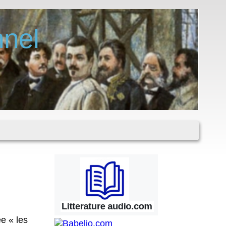
nel
e « les