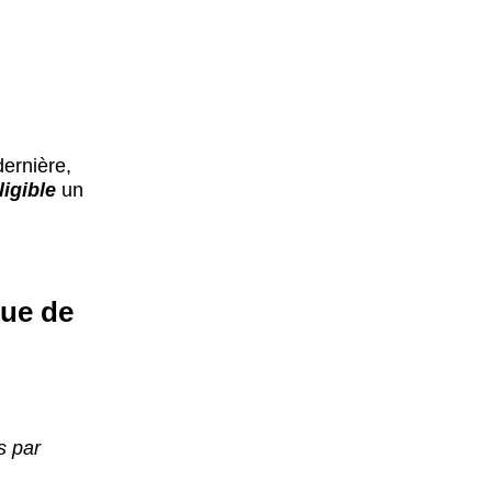
dernière,
ligible
un
que de
s par