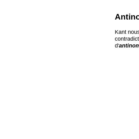
Antin
Kant nous
contradict
d'
antino