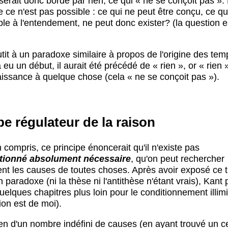
 serait donc bordé par rien, ce qui « ne se conçoit pas ».
e ce n'est pas possible : ce qui ne peut être conçu, ce qu
ble à l'entendement, ne peut donc exister? (la question e
tit à un paradoxe similaire à propos de l'origine des temp
a eu un début, il aurait été précédé de « rien », or « rien
issance à quelque chose (cela « ne se conçoit pas »).
pe régulateur de la raison
en compris, ce principe énoncerait qu'il n'existe pas
tionné absolument nécessaire
, qu'on peut rechercher
ent les causes de toutes choses. Après avoir exposé ce
paradoxe (ni la thèse ni l'antithèse n'étant vrais), Kant
uelques chapitres plus loin pour le conditionnement illimi
ion est de moi).
bien d'un nombre indéfini de causes (en ayant trouvé un c