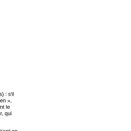
 : s'il
ien »,
nt le
r, qui