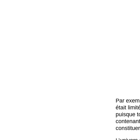
Par exempl
était limi
puisque to
contenant 
constituer