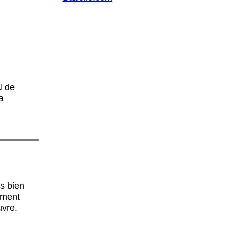
N de
a
is bien
ement
uvre.