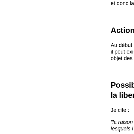
et donc la
Action
Au début 
il peut ex
objet des
Possib
la libe
Je cite :
"la raiso
lesquels 