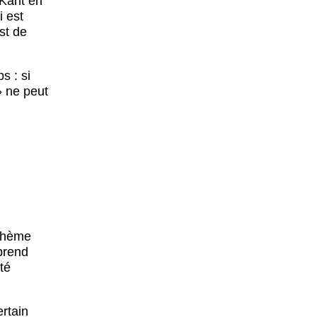
 Kant en
i est
st de
s : si
 » ne peut
 thème
 prend
té
ertain