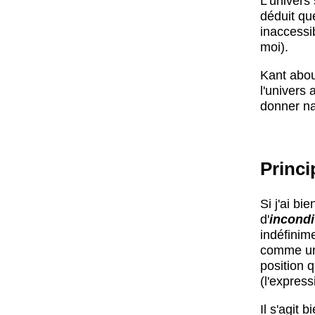
L’univers
déduit qu
inaccessi
moi).
Kant abou
l'univers 
donner na
Princi
Si j'ai bi
d'
incondi
indéfinim
comme un 
position q
(l'express
Il s'agit 