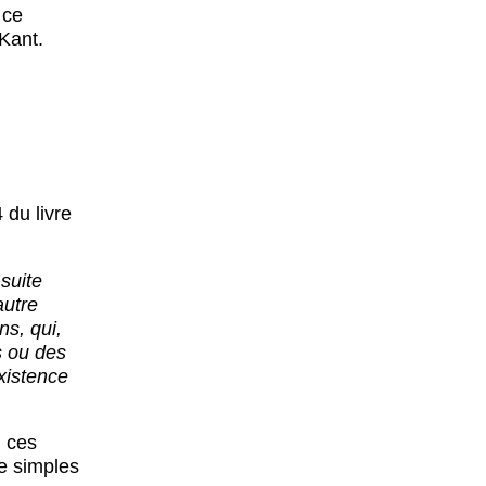
 ce
Kant.
 du livre
 suite
autre
s, qui,
s ou des
xistence
d ces
e simples