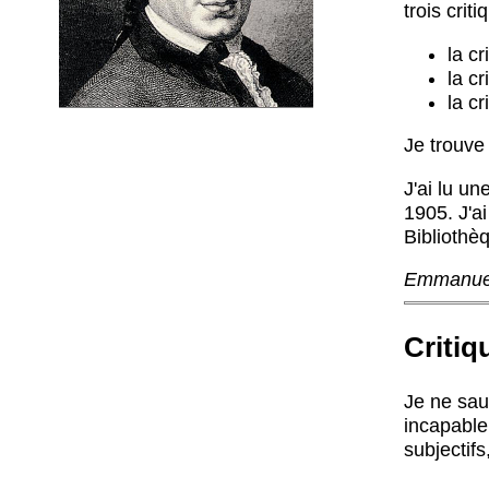
trois criti
la cr
la cr
la cr
Je trouve 
J'ai lu un
1905. J'a
Bibliothè
Emmanue
Critiq
Je ne saur
incapable
subjectifs