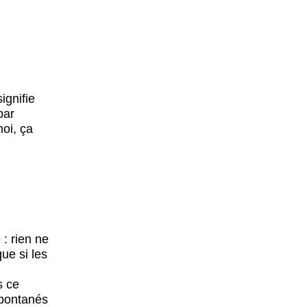
ignifie
par
moi, ça
 : rien ne
ue si les
s ce
spontanés